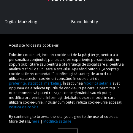
Digital Marketing
Brand Identity
UI/UX Design
Strategy
Acest site foloseste cookie-uri
Software Development
Marketing Events
Folosim cookie-uri, inclusiv cookie-uri de la părți terțe, pentru a a
personaliza conținutul, pentru a oferi experiențe personalizate, în
sopuri publicitare sau pentru a oferi funcții de socializare și pentru a
analiza traficul de utilizare a site-ului. Apăsând butonul „Acceptați
About us
cookie-urile recomandate”, confirmați că sunteți de acord cu
utilizarea acestor cookie-uri constând în cookie-uri de
Blog
preferințe, statistică, marketing
. În secțiunea
Modifica setarile
aveți
Projects
opțiunea de a selecta tipurile de cookie-uri pe care le permiteți. În
orice moment vă puteți retrage consimțământul sau vă puteți
Terms and conditions
modifica preferințele. Informații detaliate despre modul în care
utilizăm cookie-urile, inclusiv cum puteți refuza cookie-urile accesați
Politica de cookie
.
Privacy Policy
By continuing to browse the site, you agree to the use of cookies.
Politica cookie
More details,
here
|
Modifică setările